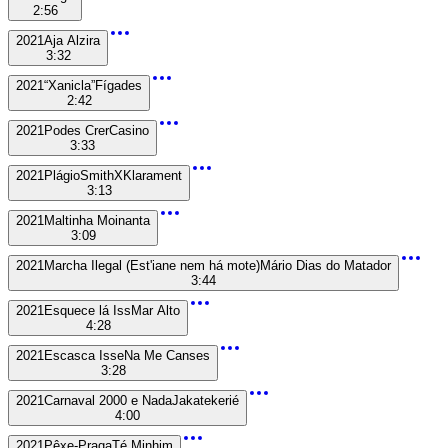
2:56
2021
Aja Alzira
3:32
2021
“Xanicla”
Fígades
2:42
2021
Podes Crer
Casino
3:33
2021
PlágioSmith
XKlarament
3:13
2021
Maltinha Moinanta
3:09
2021
Marcha Ilegal (Est'iane nem há mote)
Mário Dias do Matador
3:44
2021
Esquece lá Iss
Mar Alto
4:28
2021
Escasca Isse
Na Me Canses
3:28
2021
Carnaval 2000 e Nada
Jakatekerié
4:00
2021
Pêxe-Praga
Té Minhim