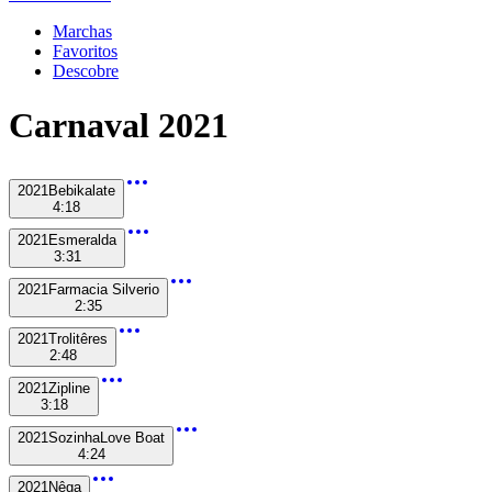
Marchas
Favoritos
Descobre
Carnaval
2021
2021
Bebikalate
4:18
2021
Esmeralda
3:31
2021
Farmacia Silverio
2:35
2021
Trolitêres
2:48
2021
Zipline
3:18
2021
Sozinha
Love Boat
4:24
2021
Nêga