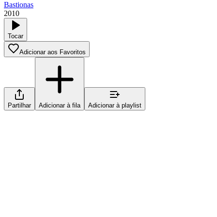
Bastionas
2010
Tocar
Adicionar aos Favoritos
Partilhar
Adicionar à fila
Adicionar à playlist