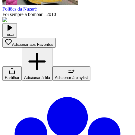
Foliões da Nazaré
Foi sempre a bombar
-
2010
Tocar
Adicionar aos Favoritos
Partilhar
Adicionar à fila
Adicionar à playlist