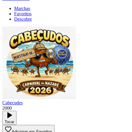
Marchas
Favoritos
Descobre
Cabeçudes
2000
Tocar
Adicionar aos Favoritos